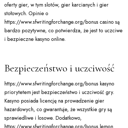
oferty gier, w tym slotów, gier karcianych i gier
stołowych. Opinie o
https://www.sfwritingforchange.org/bonus casino są
bardzo pozytywne, co potwierdza, że jest to uczciwe
i bezpieczne kasyno online.
Bezpieczeństwo i uczciwość
https://www.sfwritingforchange.org/bonus kasyno
priorytetem jest bezpieczeństwo i uczciwość gry.
Kasyno posiada licencję na prowadzenie gier
hazardowych, co gwarantuje, że wszystkie gry są
sprawiedliwe i losowe. Dodatkowo,
https://www.sfwritingforchange.org/bonus lemon