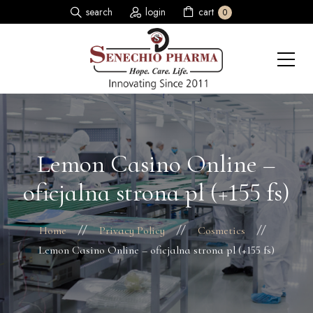
search
login
cart
0
Lemon Casino Online –
oficjalna strona pl (+155 fs)
Home
Privacy Policy
Cosmetics
Lemon Casino Online – oficjalna strona pl (+155 fs)