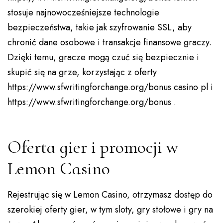
stosuje najnowocześniejsze technologie
bezpieczeństwa, takie jak szyfrowanie SSL, aby
chronić dane osobowe i transakcje finansowe graczy.
Dzięki temu, gracze mogą czuć się bezpiecznie i
skupić się na grze, korzystając z oferty
https://www.sfwritingforchange.org/bonus casino pl i
https://www.sfwritingforchange.org/bonus .
Oferta gier i promocji w
Lemon Casino
Rejestrując się w Lemon Casino, otrzymasz dostęp do
szerokiej oferty gier, w tym sloty, gry stołowe i gry na