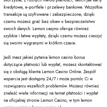
skorzystać z różnych metod płatności, takich jak karty
kredytowe, e-portfele i przelewy bankowe. Wszystkie
transakcje są szyfrowane i zabezpieczone, dzięki
czemu możesz grać bez obaw o bezpieczeństwo
swoich danych. Lemon casyno oferuje również
szybkie i łatwe wypłaty, dzięki czemu możesz cieszyć
się swoimi wygranymi w krótkim czasie.
Jeśli masz jakieś pytania
lemon casino bonus
dotyczące płatności lub wypłat, możesz skontaktować
się z obsługą klienta Lemon Casino Online. Zespół
wsparcia jest dostępny 24/7 i może pomóc Ci w
rozwiązaniu wszelkich problemów. Możesz również
znaleźć wiele informacji na temat płatności i wypłat
na oficjalnej stronie Lemon Casino, w tym lemon