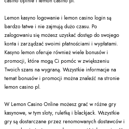
casino opinie i lemon casino pl.
Lemon kasyno logowanie i lemon casino login są
bardzo łatwe i nie zajmują dużo czasu. Po
zalogowaniu się możesz uzyskać dostęp do swojego
konta i zarządzać swoimi płatnościami i wypłatami.
Kasyno lemon oferuje również wiele bonusów i
promocji, które mogą Ci pomóc w zwiększeniu
Twoich szans na wygraną. Wszystkie informacje na
temat bonusów i promocji można znaleźć na stronie
lemon casino pl.
W Lemon Casino Online możesz grać w różne gry
kasynowe, w tym sloty, ruletkę i blackjack. Wszystkie
gry są dostarczane przez renomowanych dostawców i