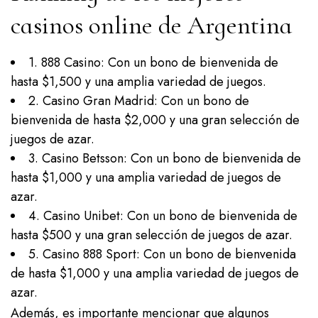
casinos online de Argentina
1. 888 Casino: Con un bono de bienvenida de
hasta $1,500 y una amplia variedad de juegos.
2. Casino Gran Madrid: Con un bono de
bienvenida de hasta $2,000 y una gran selección de
juegos de azar.
3. Casino Betsson: Con un bono de bienvenida de
hasta $1,000 y una amplia variedad de juegos de
azar.
4. Casino Unibet: Con un bono de bienvenida de
hasta $500 y una gran selección de juegos de azar.
5. Casino 888 Sport: Con un bono de bienvenida
de hasta $1,000 y una amplia variedad de juegos de
azar.
Además, es importante mencionar que algunos