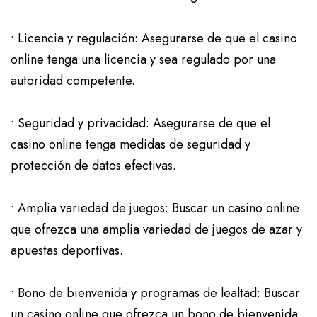
• Licencia y regulación: Asegurarse de que el casino
online tenga una licencia y sea regulado por una
autoridad competente.
• Seguridad y privacidad: Asegurarse de que el
casino online tenga medidas de seguridad y
protección de datos efectivas.
• Amplia variedad de juegos: Buscar un casino online
que ofrezca una amplia variedad de juegos de azar y
apuestas deportivas.
• Bono de bienvenida y programas de lealtad: Buscar
un casino online que ofrezca un bono de bienvenida