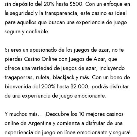
sin depósito del 20% hasta $500. Con un enfoque en
la seguridad y la transparencia, este casino es ideal
para aquellos que buscan una experiencia de juego
segura y confiable.
Si eres un apasionado de los juegos de azar, no te
pierdas Casino Online con Juegos de Azar, que
ofrece una variedad de juegos de azar, incluyendo
tragaperras, ruleta, blackjack y más. Con un bono de
bienvenida del 200% hasta $2.000, podrás disfrutar
de una experiencia de juego emocionante.
Y muchos más… ¡Descubre los 10 mejores casinos
online de Argentina y comienza a disfrutar de una
experiencia de juego en línea emocionante y segura!