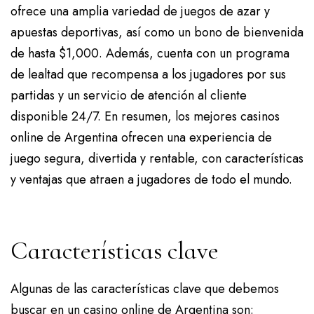
ofrece una amplia variedad de juegos de azar y
apuestas deportivas, así como un bono de bienvenida
de hasta $1,000. Además, cuenta con un programa
de lealtad que recompensa a los jugadores por sus
partidas y un servicio de atención al cliente
disponible 24/7. En resumen, los mejores casinos
online de Argentina ofrecen una experiencia de
juego segura, divertida y rentable, con características
y ventajas que atraen a jugadores de todo el mundo.
Características clave
Algunas de las características clave que debemos
buscar en un casino online de Argentina son: