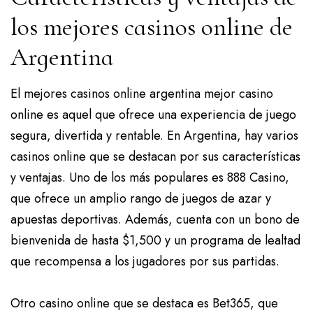
los mejores casinos online de
Argentina
El
mejores casinos online argentina
mejor casino
online es aquel que ofrece una experiencia de juego
segura, divertida y rentable. En Argentina, hay varios
casinos online que se destacan por sus características
y ventajas. Uno de los más populares es 888 Casino,
que ofrece un amplio rango de juegos de azar y
apuestas deportivas. Además, cuenta con un bono de
bienvenida de hasta $1,500 y un programa de lealtad
que recompensa a los jugadores por sus partidas.
Otro casino online que se destaca es Bet365, que