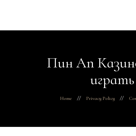
Пин Ап Казино
играть 
Home
Privacy Policy
Cos