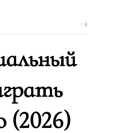
0
иальный
играть
о (2026)