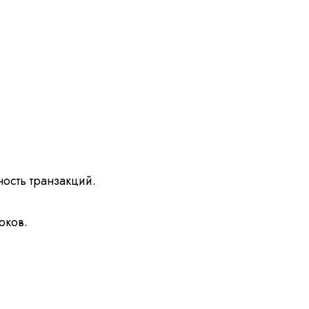
ость транзакций.
оков.