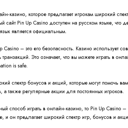
айн-казино, которое предлагает игрокам широкий спект
й сайт Pin Up Casino доступен на русском языке, что д
 язык является официальным.
p Casino – это его безопасность. Казино использует с
 транзакций. Это означает, что вы можете играть в онл
ation is safe.
окий спектр бонусов и акций, которые могут помочь вам
, а также регулярные акции для постоянных игроков.
ый способ играть в онлайн-казино, то Pin Up Casino 
е, и он предлагает широкий спектр игр, бонусов и акц