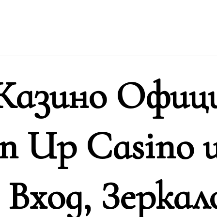
Казино Офиц
in Up Casino 
 Вход, Зеркал