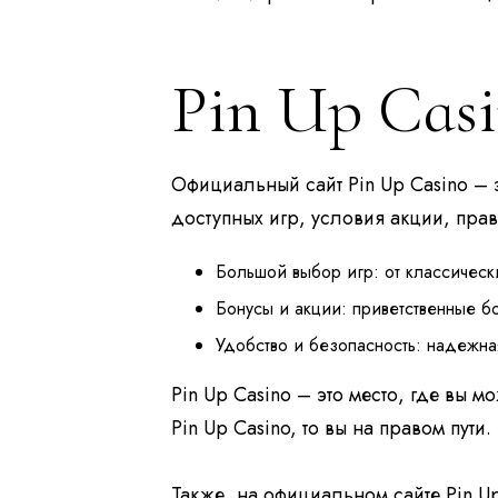
Pin Up Cas
Официальный сайт Pin Up Casino – 
доступных игр, условия акции, прав
Большой выбор игр: от классическ
Бонусы и акции: приветственные 
Удобство и безопасность: надежна
Pin Up Casino – это место, где вы 
Pin Up Casino, то вы на правом пути.
Также, на официальном сайте Pin U