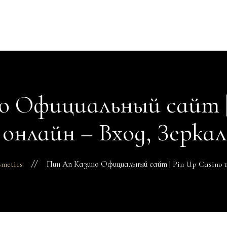
H
Abo
Fac
Finance 
Business
 Официальный сайт |
Pro
Con
онлайн – Вход, Зеркал
H
metics
Пин Ап Казино Официальный сайт | Pin Up Casino и