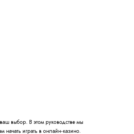
 ваш выбор. В этом руководстве мы
м начать играть в онлайн-казино.